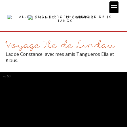
Aller
au
contenu
Voyage Ile de Lindau
Lac de Constance avec mes amis Tangueros Ella et
Klaus.
–
/
58